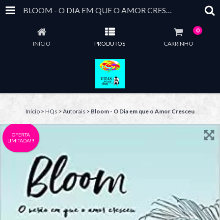
BLOOM - O DIA EM QUE O AMOR CRESCEU
0
INÍCIO
PRODUTOS
CARRINHO
Início
>
HQs
>
Autorais
>
Bloom - O Dia em que o Amor Cresceu
OFERTA
LIMITADA!!!