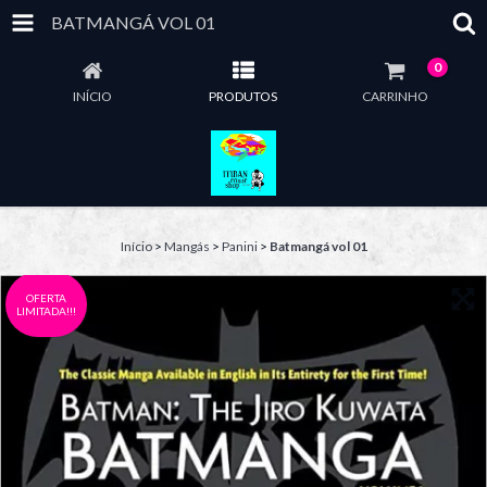
BATMANGÁ VOL 01
0
INÍCIO
PRODUTOS
CARRINHO
Início
>
Mangás
>
Panini
>
Batmangá vol 01
OFERTA
LIMITADA!!!