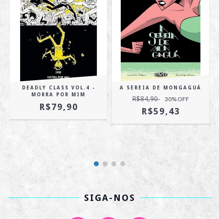
DEADLY CLASS VOL.4 -
A SEREIA DE MONGAGUÁ
MORRA POR MIM
R$84,90
30
% OFF
R$79,90
R$59,43
SIGA-NOS