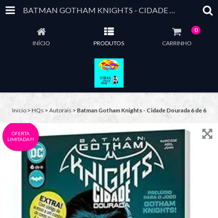
BATMAN GOTHAM KNIGHTS - CIDADE DOURADA 6 DE 6
0
INÍCIO
PRODUTOS
CARRINHO
Início
>
HQs
>
Autorais
>
Batman Gotham Knights - Cidade Dourada 6 de 6
OFERTA
LIMITADA!!!