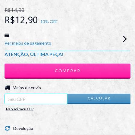
R$14,90
R$12,90
13
% OFF
Ver meios de pagamento
ATENÇÃO, ÚLTIMA PEÇA!
ALTERAR CEP
Entregas para o CEP:
Meios de envio
CALCULAR
Não sei meu CEP
Devolução