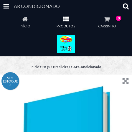
AR CONDICIONADO
0
INÍCIO
PRODUTOS
CARRINHO
Início
>
HQs
>
Brasileiras
>
Ar Condicionado
SEM
ESTOQUE
:(