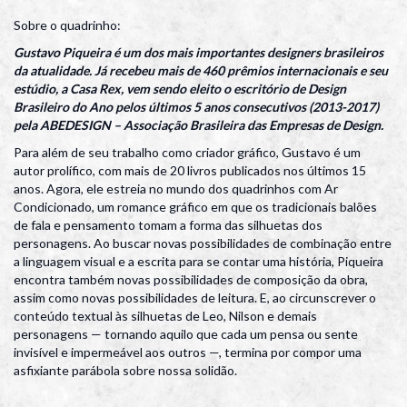
Sobre o quadrinho:
Gustavo Piqueira é um dos mais importantes designers brasileiros
da atualidade. Já recebeu mais de 460 prêmios internacionais e seu
estúdio, a Casa Rex, vem sendo eleito o escritório de Design
Brasileiro do Ano pelos últimos 5 anos consecutivos (2013-2017)
pela ABEDESIGN – Associação Brasileira das Empresas de Design.
Para além de seu trabalho como criador gráfico, Gustavo é um
autor prolífico, com mais de 20 livros publicados nos últimos 15
anos. Agora, ele estreia no mundo dos quadrinhos com Ar
Condicionado, um romance gráfico em que os tradicionais balões
de fala e pensamento tomam a forma das silhuetas dos
personagens. Ao buscar novas possibilidades de combinação entre
a linguagem visual e a escrita para se contar uma história, Piqueira
encontra também novas possibilidades de composição da obra,
assim como novas possibilidades de leitura. E, ao circunscrever o
conteúdo textual às silhuetas de Leo, Nilson e demais
personagens — tornando aquilo que cada um pensa ou sente
invisível e impermeável aos outros —, termina por compor uma
asfixiante parábola sobre nossa solidão.