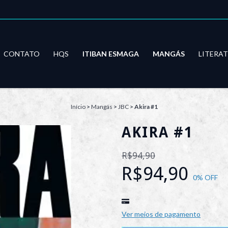
CONTATO
HQS
ITIBAN ESMAGA
MANGÁS
LITERA
Início
>
Mangás
>
JBC
>
Akira #1
AKIRA #1
R$94,90
R$94,90
0
% OFF
Ver meios de pagamento