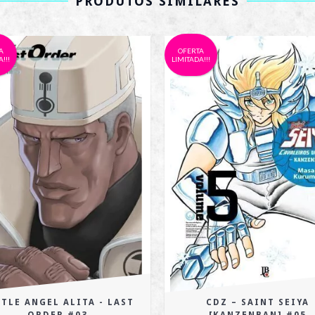
PRODUTOS SIMILARES
A
OFERTA
!!!
LIMITADA!!!
TLE ANGEL ALITA - LAST
CDZ – SAINT SEIYA