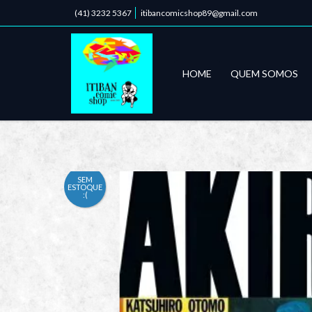
(41) 3232 5367
itibancomicshop89@gmail.com
HOME
QUEM SOMOS
SEM
ESTOQUE
:(