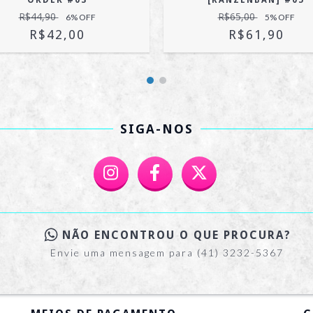
ORDER #03
[KANZENBAN] #05
R$44,90
R$65,00
6
% OFF
5
% OFF
R$42,00
R$61,90
SIGA-NOS
NÃO ENCONTROU O QUE PROCURA?
Envie uma mensagem para (41) 3232-5367