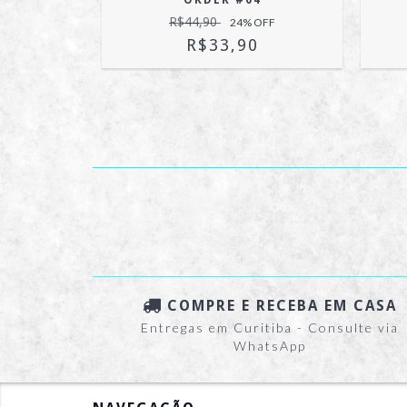
 #08
ORDER #04
R$44,90
OFF
24
% OFF
R$33,90
COMPRE E RECEBA EM CASA
Entregas em Curitiba - Consulte via
WhatsApp