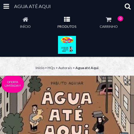
AGUA ATÉ AQUI
0
INÍCIO
PRODUTOS
CARRINHO
Início
>
HQs
>
Autorais
>
Agua até Aqui
OFERTA
LIMITADA!!!