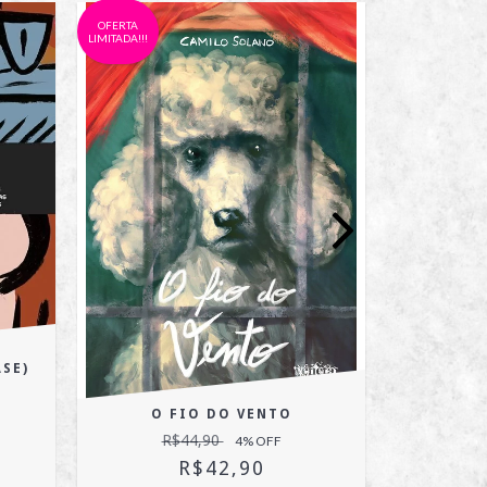
OFERTA
LIMITADA!!!
SE)
UGRITO
O FIO DO VENTO
R$44,90
4
% OFF
R$42,90