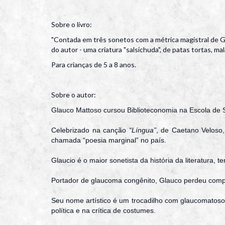
Sobre o livro:
"Contada em três sonetos com a métrica magistral de Gla
do autor - uma criatura "salsichuda", de patas tortas, 
Para crianças de 5 a 8 anos.
Sobre o autor:
Glauco Mattoso cursou Biblioteconomia na Escola de S
Celebrizado na canção
“Língua”
, de Caetano Veloso
chamada “poesia marginal” no país.
Glaucio é o maior sonetista da história da literatura,
Portador de glaucoma congênito, Glauco perdeu comp
Seu nome artístico é um trocadilho com glaucomatoso
política e na crítica de costumes.