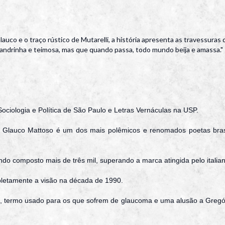
uco e o traço rústico de Mutarelli, a história apresenta as travessuras 
malandrinha e teimosa, mas que quando passa, todo mundo beija e amassa."
ociologia e Política de São Paulo e Letras Vernáculas na USP.
, Glauco Mattoso é um dos mais polêmicos e renomados poetas brasi
 tendo composto mais de três mil, superando a marca atingida pelo itali
letamente a visão na década de 1990.
, termo usado para os que sofrem de glaucoma e uma alusão a Gregór