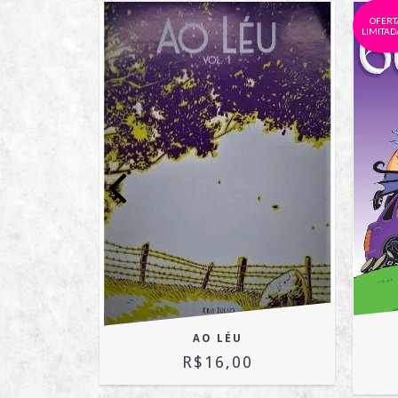
OFERT
LIMITADA
AO LÉU
R$16,00
OFF