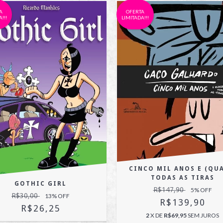
A
OFERTA
!!!
LIMITADA!!!
CINCO MIL ANOS E (QUA
TODAS AS TIRAS
GOTHIC GIRL
R$147,90
5
% OFF
R$30,00
13
% OFF
R$139,90
R$26,25
2
X DE
R$69,95
SEM JUROS