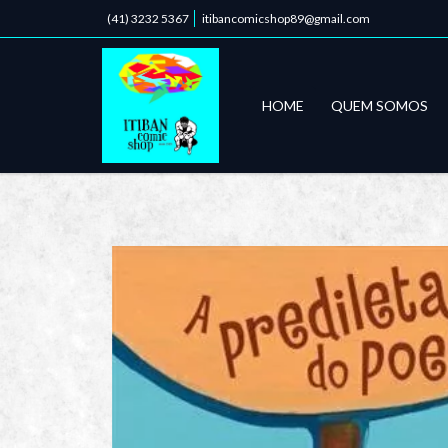
(41) 3232 5367
itibancomicshop89@gmail.com
HOME
QUEM SOMOS