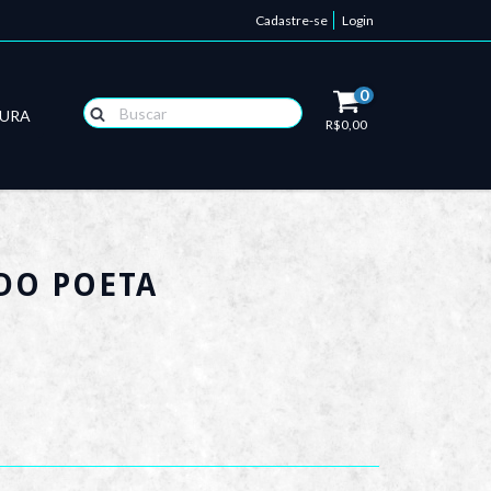
Cadastre-se
Login
0
TURA
R$0,00
 DO POETA