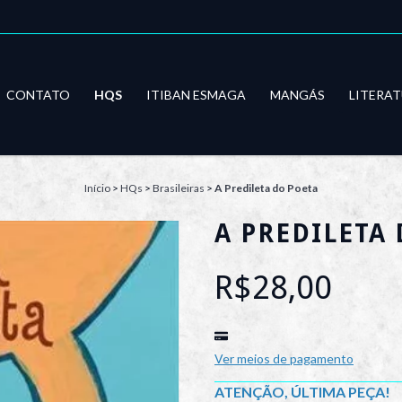
CONTATO
HQS
ITIBAN ESMAGA
MANGÁS
LITERA
Início
>
HQs
>
Brasileiras
>
A Predileta do Poeta
A PREDILETA
R$28,00
Ver meios de pagamento
ATENÇÃO, ÚLTIMA PEÇA!