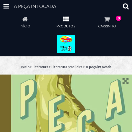
A PEÇA INTOCADA
0
INÍCIO
PRODUTOS
CARRINHO
Início
>
Literatura
>
Literatura brasileira
>
A peça intocada