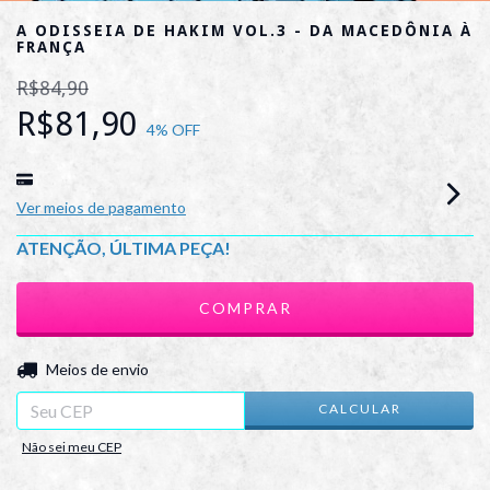
A ODISSEIA DE HAKIM VOL.3 - DA MACEDÔNIA À
FRANÇA
R$84,90
R$81,90
4
% OFF
Ver meios de pagamento
ATENÇÃO, ÚLTIMA PEÇA!
ALTERAR CEP
Entregas para o CEP:
Meios de envio
CALCULAR
Não sei meu CEP