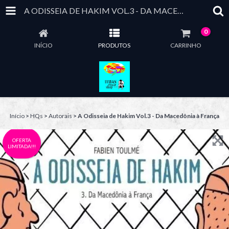
A ODISSEIA DE HAKIM VOL.3 - DA MACEDÔNIA À FRANÇA
0
INÍCIO
PRODUTOS
CARRINHO
Início
>
HQs
>
Autorais
>
A Odisseia de Hakim Vol.3 - Da Macedônia à França
OFERTA
LIMITADA!!!