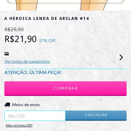
A HEROICA LENDA DE ARSLAN #14
R$29,90
R$21,90
27
% OFF
Ver meios de pagamento
ATENÇÃO, ÚLTIMA PEÇA!
ALTERAR CEP
Entregas para o CEP:
Meios de envio
CALCULAR
Não sei meu CEP