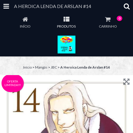
A HEROICA LENDA DE ARSLAN #14
0
INÍCIO
PRODUTOS
CARRINHO
Início
>
Mangás
>
JBC
>
A Heroica Lenda de Arslan #14
OFERTA
LIMITADA!!!