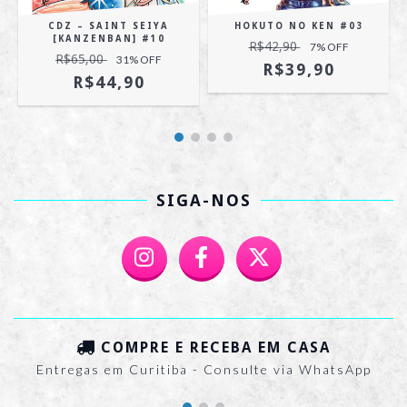
CDZ – SAINT SEIYA
HOKUTO NO KEN #03
[KANZENBAN] #10
R$42,90
7
% OFF
R$65,00
31
% OFF
R$39,90
R$44,90
SIGA-NOS
COMPRE E RECEBA EM CASA
Entregas em Curitiba - Consulte via WhatsApp