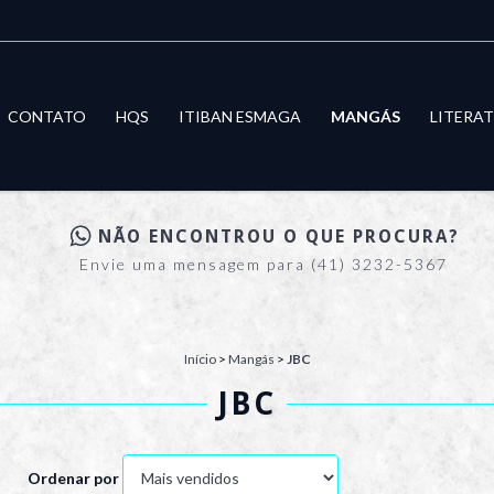
CONTATO
HQS
ITIBAN ESMAGA
MANGÁS
LITERA
NÃO ENCONTROU O QUE PROCURA?
Envie uma mensagem para (41) 3232-5367
Início
>
Mangás
>
JBC
JBC
Ordenar por