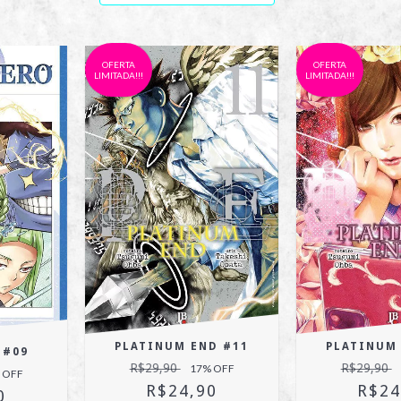
OFERTA
OFERTA
LIMITADA!!!
LIMITADA!!!
PLATINUM END #11
PLATINUM
 #09
R$29,90
R$29,90
17
% OFF
 OFF
R$24,90
R$24
0