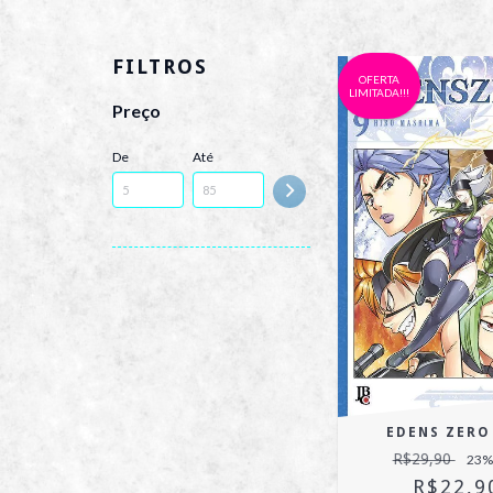
FILTROS
OFERTA
LIMITADA!!!
Preço
De
Até
EDENS ZERO
R$29,90
23
%
R$22,9