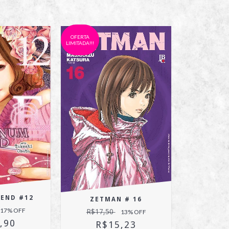
OFERTA
LIMITADA!!!
 END #12
ZETMAN # 16
17
% OFF
R$17,50
13
% OFF
,90
R$15,23